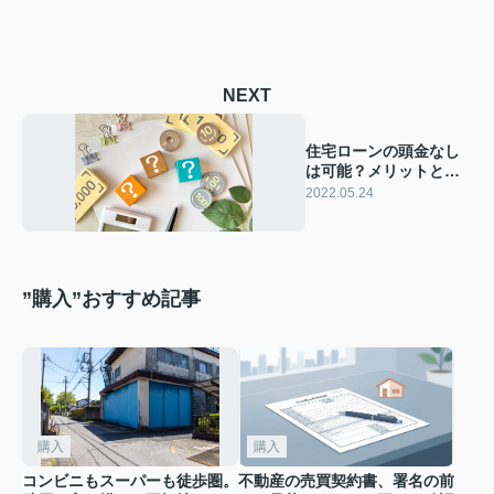
NEXT
住宅ローンの頭金なし
は可能？メリットとデ
メリットとは？
2022.05.24
”購入”おすすめ記事
購入
購入
コンビニもスーパーも徒歩圏。
不動産の売買契約書、署名の前