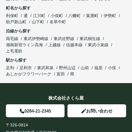
町名から探す
利保町
通
江川町
小俣町
八幡町
葉鹿町
伊勢町
助戸新山町
山下町
名草中町
沿線から探す
両毛線
東武伊勢崎線
東武佐野線
東武桐生線
湘南新宿ライン高海
上越線
信越本線
東武小泉線
上毛電鉄
駅から探す
足利
足利市
東武和泉
野州山辺
山前
福居
小俣
あしかがフラワーパーク
富田
県
株式会社さくら屋
0284-21-2345
お問い合わせ
〒326-0814