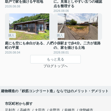
助戸で家を描ける平坦地
に。見落としやすい五つの確認
点を整理する
2026.08.08
2026.08.06
購入
購入
庭にも空にも余白がある、八椚
小俣駅まで歩4分。二方が道路
町の平屋
の、家を描ける土地
2026.08.04
2026.08.01
もっと見る
ブログトップへ
建物構造の「鉄筋コンクリート造」ならではのメリット・デメリット
市区町村から探す
足利市
高崎市
太田市
佐野市
前橋市
伊勢崎市