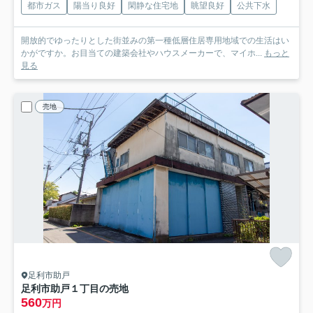
都市ガス
陽当り良好
閑静な住宅地
眺望良好
公共下水
開放的でゆったりとした街並みの第一種低層住居専用地域での生活はい
かがですか。お目当ての建築会社やハウスメーカーで、マイホ...
もっと
見る
売地
足利市助戸
足利市助戸１丁目の売地
560
万円