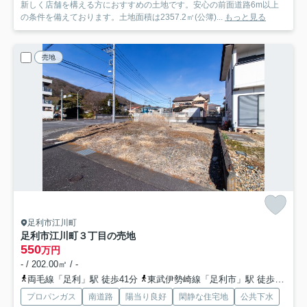
新しく店舗を構える方におすすめの土地です。安心の前面道路6m以上
の条件を備えております。土地面積は2357.2㎡(公簿)...
もっと見る
売地
足利市江川町
足利市江川町３丁目の売地
550
万円
- / 202.00㎡ / -
両毛線「足利」駅 徒歩41分
東武伊勢崎線「足利市」駅 徒歩48分
プロパンガス
南道路
陽当り良好
閑静な住宅地
公共下水