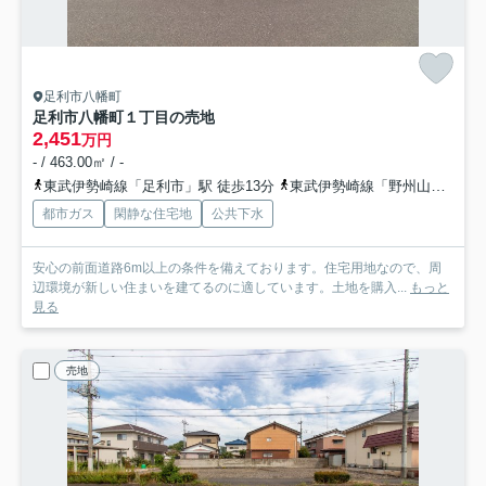
足利市八幡町
足利市八幡町１丁目の売地
2,451
万円
- / 463.00㎡ / -
東武伊勢崎線「足利市」駅 徒歩13分
東武伊勢崎線「野州山辺」駅 徒歩18分
都市ガス
閑静な住宅地
公共下水
安心の前面道路6m以上の条件を備えております。住宅用地なので、周
辺環境が新しい住まいを建てるのに適しています。土地を購入...
もっと
見る
売地