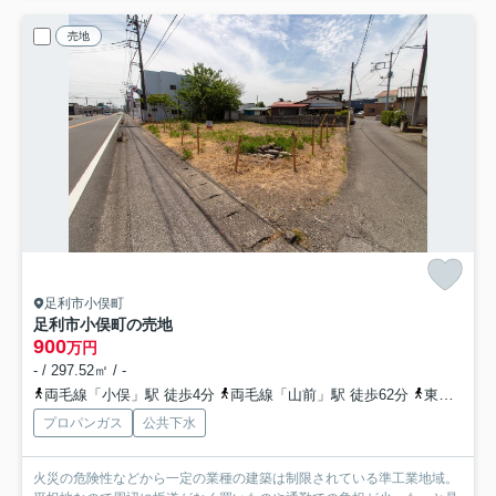
売地
足利市小俣町
足利市小俣町の売地
900
万円
- / 297.52㎡ / -
両毛線「小俣」駅 徒歩4分
両毛線「山前」駅 徒歩62分
東武桐生線「新桐生」駅 徒歩78分
プロパンガス
公共下水
火災の危険性などから一定の業種の建築は制限されている準工業地域。