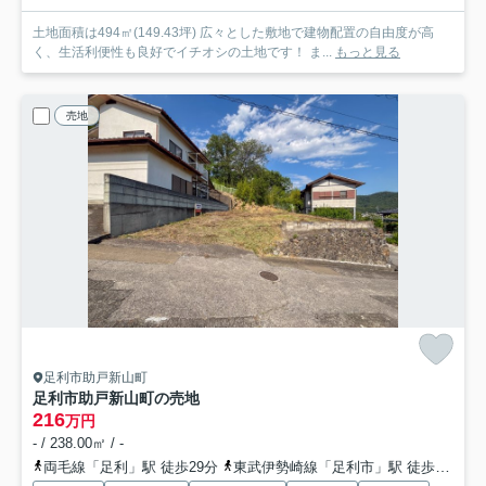
土地面積は494㎡(149.43坪) 広々とした敷地で建物配置の自由度が高
く、生活利便性も良好でイチオシの土地です！ ま...
もっと見る
売地
足利市助戸新山町
足利市助戸新山町の売地
216
万円
- / 238.00㎡ / -
両毛線「足利」駅 徒歩29分
東武伊勢崎線「足利市」駅 徒歩43分