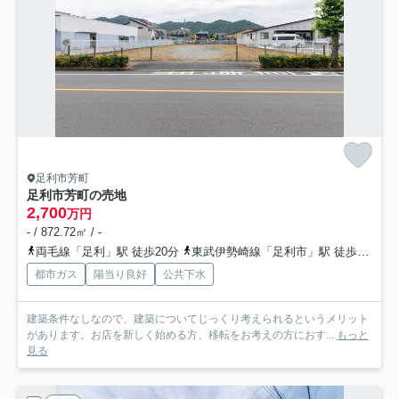
足利市芳町
足利市芳町の売地
2,700
万円
- / 872.72㎡ / -
両毛線「足利」駅 徒歩20分
東武伊勢崎線「足利市」駅 徒歩35分
都市ガス
陽当り良好
公共下水
建築条件なしなので、建築についてじっくり考えられるというメリット
があります。お店を新しく始める方、移転をお考えの方におす...
もっと
見る