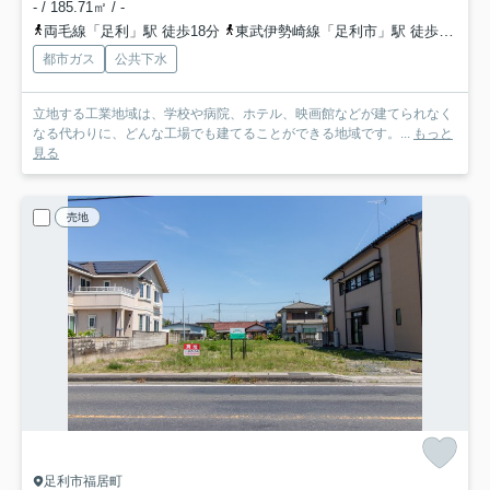
- / 185.71㎡ / -
両毛線「足利」駅 徒歩18分
東武伊勢崎線「足利市」駅 徒歩34分
都市ガス
公共下水
立地する工業地域は、学校や病院、ホテル、映画館などが建てられなく
なる代わりに、どんな工場でも建てることができる地域です。...
もっと
見る
売地
足利市福居町