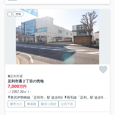
売地
足利市通
足利市通２丁目の売地
7,000
万円
- / 2357.20㎡ / -
東武伊勢崎線「足利市」駅 徒歩8分
両毛線「足利」駅 徒歩9分
東
都市ガス
南道路
陽当り良好
公共下水