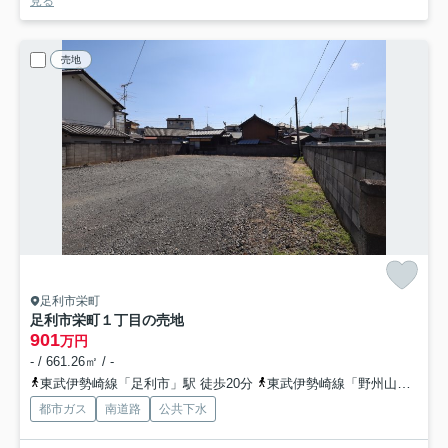
見る
売地
足利市栄町
足利市栄町１丁目の売地
901
万円
- / 661.26㎡ / -
東武伊勢崎線「足利市」駅 徒歩20分
東武伊勢崎線「野州山辺」駅 徒歩28分
都市ガス
南道路
公共下水