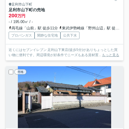
足利市山下町
足利市山下町の売地
200
万円
- / 195.00㎡ / -
両毛線「山前」駅 徒歩11分
東武伊勢崎線「野州山辺」駅 徒歩58分
プロパンガス
閑静な住宅地
公共下水
近くにはセブンイレブン 足利山下東店(徒歩5分)がありちょっとした買
い物に便利です。周辺環境が好条件でニーズもある資材置...
もっと見る
売地