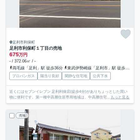
足利市利保町
足利市利保町１丁目の売地
675
万円
- / 372.06㎡ / -
両毛線「足利」駅 徒歩36分
東武伊勢崎線「足利市」駅 徒歩49分
プロパンガス
陽当り良好
閑静な住宅地
公共下水
近くにはセブンイレブン 足利利保店(徒歩4分)がありちょっとした買い
物に便利です。第一種中高層住居専用地域は、中高層住宅...
もっと見る
売地