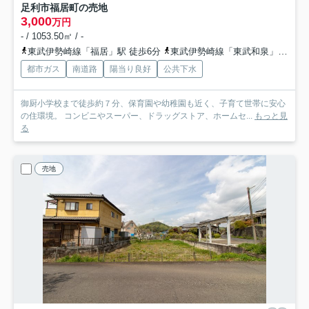
足利市福居町の売地
3,000
万円
- / 1053.50㎡ / -
東武伊勢崎線「福居」駅 徒歩6分
東武伊勢崎線「東武和泉」駅 徒歩16分
都市ガス
南道路
陽当り良好
公共下水
御厨小学校まで徒歩約７分、保育園や幼稚園も近く、子育て世帯に安心
の住環境。 コンビニやスーパー、ドラッグストア、ホームセ...
もっと見
る
売地