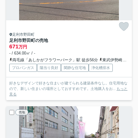
足利市野田町
足利市野田町の売地
671
万円
- / 634.00㎡ / -
両毛線「あしかがフラワーパーク」駅 徒歩56分
東武伊勢崎線「多々良」駅 徒歩39分
プロパンガス
陽当り良好
閑静な住宅地
浄化槽排水
好きなデザインで好きな住まいが建てられる建築条件なし。住宅用地な
ので、新しい住まいの場所としておすすめです。土地購入をお...
もっと
見る
売地