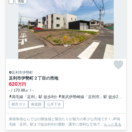
売地
足利市伊勢町
足利市伊勢町２丁目の売地
620
万円
- / 170.98㎡ / -
両毛線「足利」駅 徒歩8分
東武伊勢崎線「足利市」駅 徒歩23分
東
都市ガス
南道路
公共下水
東南角地ならではの開放感と陽当たりが魅力の希少な売地です！ JR両
毛線「足利」駅まで徒歩約8分!通勤・通学に便利な立地で...
もっと見る