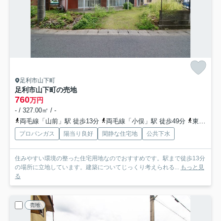
足利市山下町
足利市山下町の売地
760
万円
- / 327.00㎡ / -
両毛線「山前」駅 徒歩13分
両毛線「小俣」駅 徒歩49分
東武伊勢崎線「野州山辺」駅 徒歩65分
プロパンガス
陽当り良好
閑静な住宅地
公共下水
住みやすい環境の整った住宅用地なのでおすすめです。駅まで徒歩13分
の場所に立地しています。建築についてじっくり考えられる...
もっと見
る
売地