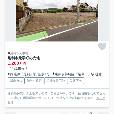
足利市元学町
足利市元学町の売地
1,280
万円
- / 481.86㎡ / -
両毛線「足利」駅 徒歩17分
東武伊勢崎線「足利市」駅 徒歩37分
都市ガス
陽当り良好
閑静な住宅地
公共下水
建築条件無しの土地ですので、自由度が高いです。住宅用地なので住ま
いに適した周辺環境の整っており、快適な生活が期待できるの...
もっと
見る