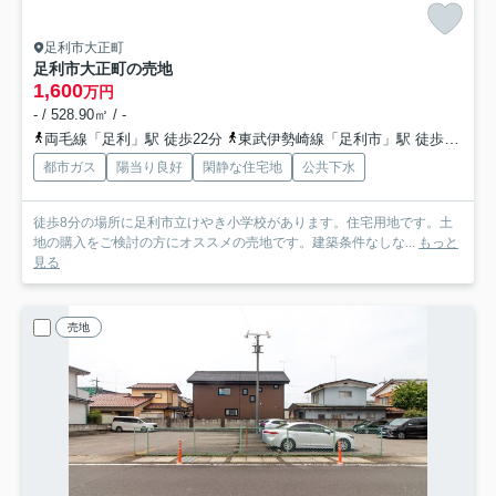
足利市大正町
足利市大正町の売地
1,600
万円
- / 528.90㎡ / -
両毛線「足利」駅 徒歩22分
東武伊勢崎線「足利市」駅 徒歩24分
都市ガス
陽当り良好
閑静な住宅地
公共下水
徒歩8分の場所に足利市立けやき小学校があります。住宅用地です。土
地の購入をご検討の方にオススメの売地です。建築条件なしな...
もっと
見る
売地