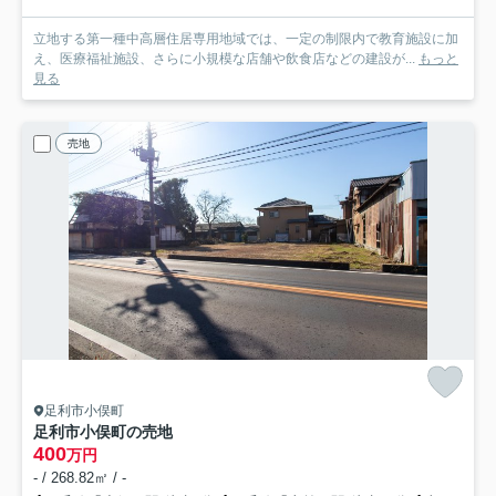
立地する第一種中高層住居専用地域では、一定の制限内で教育施設に加
え、医療福祉施設、さらに小規模な店舗や飲食店などの建設が...
もっと
見る
売地
足利市小俣町
足利市小俣町の売地
400
万円
- / 268.82㎡ / -