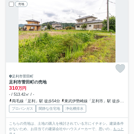
売地
足利市菅田町
足利市菅田町の売地
310
万円
- / 513.42㎡ / -
両毛線「足利」駅 徒歩54分
東武伊勢崎線「足利市」駅 徒歩74分
プロパンガス
閑静な住宅地
浄化槽排水
こちらの売地は、土地の購入を検討されている方にイチオシ。建築条件
がないため、お目当ての建築会社やハウスメーカーで、思いの...
もっと