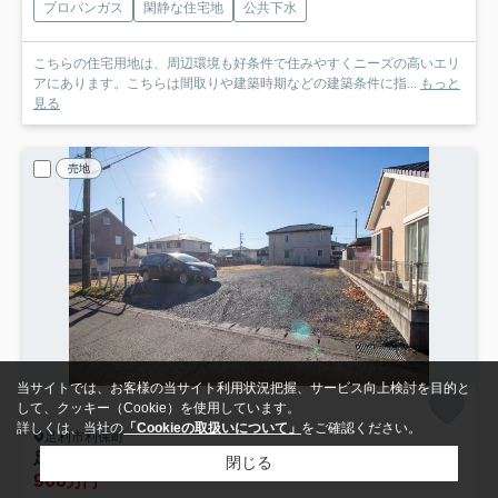
プロパンガス
閑静な住宅地
公共下水
こちらの住宅用地は、周辺環境も好条件で住みやすくニーズの高いエリ
アにあります。こちらは間取りや建築時期などの建築条件に指...
もっと
見る
売地
当サイトでは、お客様の当サイト利用状況把握、サービス向上検討を目的と
して、クッキー（Cookie）を使用しています。
詳しくは、当社の
「Cookieの取扱いについて」
をご確認ください。
足利市利保町
足利市利保町１丁目の売地
閉じる
900
万円