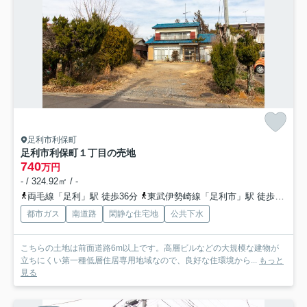
足利市利保町
足利市利保町１丁目の売地
740
万円
- / 324.92㎡ / -
両毛線「足利」駅 徒歩36分
東武伊勢崎線「足利市」駅 徒歩50分
都市ガス
南道路
閑静な住宅地
公共下水
こちらの土地は前面道路6m以上です。高層ビルなどの大規模な建物が
立ちにくい第一種低層住居専用地域なので、良好な住環境から...
もっと
見る