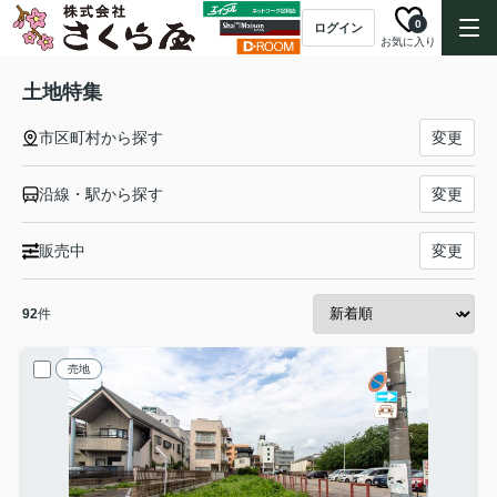
0
ログイン
お気に入り
土地特集
市区町村から探す
変更
沿線・駅から探す
変更
販売中
変更
92
件
売地