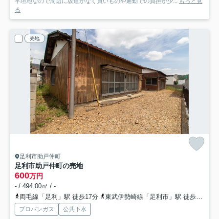
平坦地なので周辺に坂道がなく買いものや通勤での負担が少...
もっと見
る
売地
足利市助戸仲町
足利市助戸仲町の売地
600
万円
- / 494.00㎡ / -
両毛線「足利」駅 徒歩17分
東武伊勢崎線「足利市」駅 徒歩32分
プロパンガス
公共下水