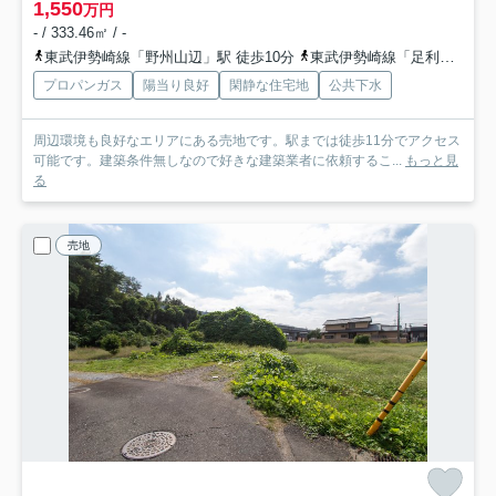
1,550
万円
- / 333.46㎡ / -
東武伊勢崎線「野州山辺」駅 徒歩10分
東武伊勢崎線「足利市」駅 徒歩24分
プロパンガス
陽当り良好
閑静な住宅地
公共下水
周辺環境も良好なエリアにある売地です。駅までは徒歩11分でアクセス
可能です。建築条件無しなので好きな建築業者に依頼するこ...
もっと見
る
売地