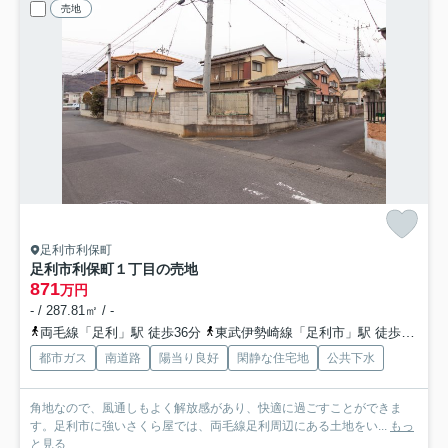
売地
足利市利保町
足利市利保町１丁目の売地
871
万円
- / 287.81㎡ / -
両毛線「足利」駅 徒歩36分
東武伊勢崎線「足利市」駅 徒歩49分
都市ガス
南道路
陽当り良好
閑静な住宅地
公共下水
角地なので、風通しもよく解放感があり、快適に過ごすことができま
す。足利市に強いさくら屋では、両毛線足利周辺にある土地をい...
もっ
と見る