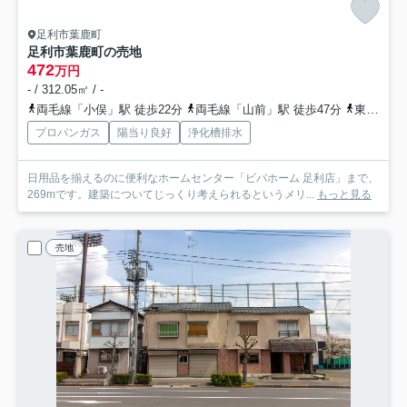
足利市葉鹿町
足利市葉鹿町の売地
472
万円
- / 312.05㎡ / -
両毛線「小俣」駅 徒歩22分
両毛線「山前」駅 徒歩47分
東武桐生線「治良門橋」駅 徒歩99分
プロパンガス
陽当り良好
浄化槽排水
日用品を揃えるのに便利なホームセンター「ビバホーム 足利店」まで、
269mです。建築についてじっくり考えられるというメリ...
もっと見る
売地