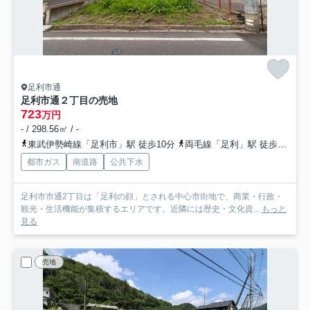
足利市通
足利市通２丁目の売地
723
万円
- / 298.56㎡ / -
東武伊勢崎線「足利市」駅 徒歩10分
両毛線「足利」駅 徒歩12分
都市ガス
南道路
公共下水
足利市市通2丁目は「足利の顔」とされる中心市街地で、商業・行政・
観光・生活機能が集積するエリアです。近隣には歴史・文化資...
もっと
見る
売地