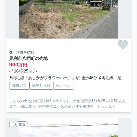
足利市八椚町
足利市八椚町の売地
900
万円
- / 1648.25㎡ / -
両毛線「あしかがフラワーパーク」駅 徒歩46分
両毛線「足利」駅 徒歩42分
都市ガス
陽当り良好
公共下水
こちらの土地は前面道路6m以上です。土地面積は1648.25㎡(公簿)あり
ます。周辺環境が好条件でニーズの高い住宅用地で...
もっと見る
売地