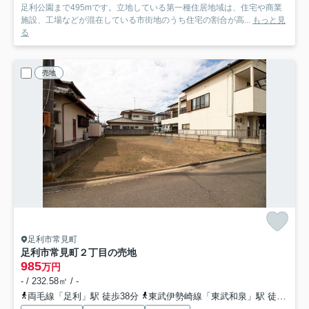
足利公園まで495mです。立地している第一種住居地域は、住宅や商業
施設、工場などが混在している市街地のうち住宅の割合が高...
もっと見
る
売地
足利市常見町
足利市常見町２丁目の売地
985
万円
- / 232.58㎡ / -
両毛線「足利」駅 徒歩38分
東武伊勢崎線「東武和泉」駅 徒歩48分