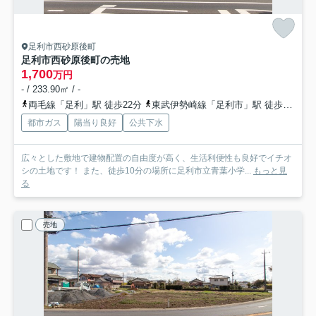
足利市西砂原後町
足利市西砂原後町の売地
1,700
万円
- / 233.90㎡ / -
両毛線「足利」駅 徒歩22分
東武伊勢崎線「足利市」駅 徒歩29分
都市ガス
陽当り良好
公共下水
広々とした敷地で建物配置の自由度が高く、生活利便性も良好でイチオ
シの土地です！ また、徒歩10分の場所に足利市立青葉小学...
もっと見
る
売地