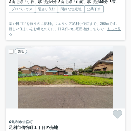
両毛線「小俣」駅 徒歩4分
両毛線「山前」駅 徒歩58分
東武桐生線「新桐生」駅 徒歩82分
プロパンガス
陽当り良好
閑静な住宅地
公共下水
薬や日用品を買うのに便利なウエルシア足利小俣店まで、298mです。
新しい住まいをお考えの方に、好条件の住宅用地はこちらで...
もっと見
る
売地
足利市借宿町
足利市借宿町１丁目の売地