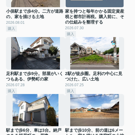
小俣駅まで歩4分。二方が道路
家を持つと毎年かかる固定資産
の、家を描ける土地
税と都市計画税。購入前に、そ
の仕組みを整理する
2026.08.01
2026.07.30
購入
購入
足利駅まで歩9分。部屋がいく
2駅が徒歩圏。足利の中心に見
つもある、伊勢町の家
つけた、広い土地
2026.07.28
2026.07.25
購入
購入
駅まで歩6分、車は3台。納戸
駅まで歩10分、前の道は6メー