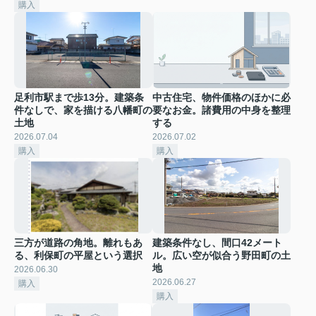
購入
足利市駅まで歩13分。建築条
中古住宅、物件価格のほかに必
件なしで、家を描ける八幡町の
要なお金。諸費用の中身を整理
土地
する
2026.07.04
2026.07.02
購入
購入
三方が道路の角地。離れもあ
建築条件なし、間口42メート
る、利保町の平屋という選択
ル。広い空が似合う野田町の土
地
2026.06.30
2026.06.27
購入
購入