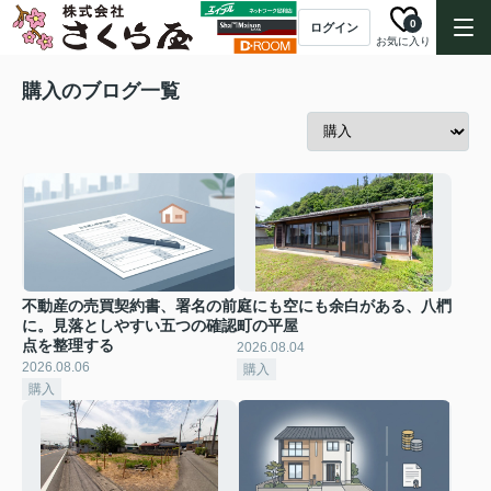
0
ログイン
お気に入り
購入のブログ一覧
不動産の売買契約書、署名の前
庭にも空にも余白がある、八椚
に。見落としやすい五つの確認
町の平屋
点を整理する
2026.08.04
2026.08.06
購入
購入