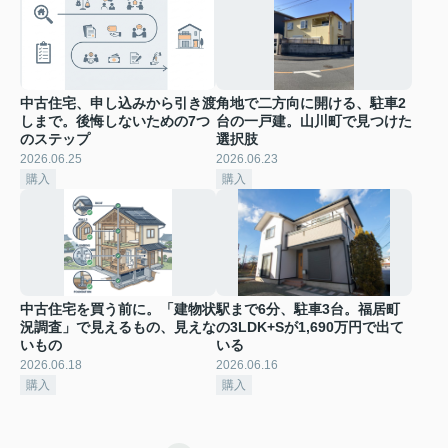
中古住宅、申し込みから引き渡
角地で二方向に開ける、駐車2
しまで。後悔しないための7つ
台の一戸建。山川町で見つけた
のステップ
選択肢
2026.06.25
2026.06.23
購入
購入
中古住宅を買う前に。「建物状
駅まで6分、駐車3台。福居町
況調査」で見えるもの、見えな
の3LDK+Sが1,690万円で出て
いもの
いる
2026.06.18
2026.06.16
購入
購入