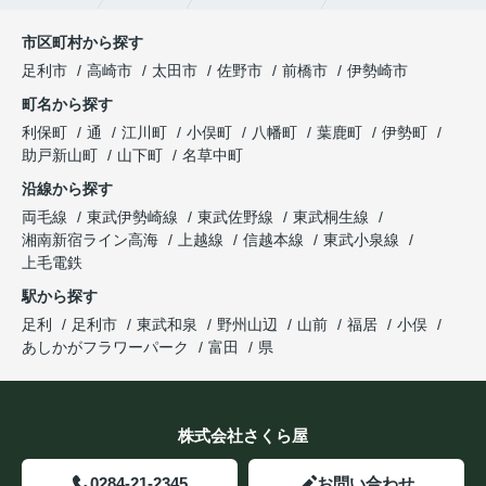
市区町村から探す
足利市
高崎市
太田市
佐野市
前橋市
伊勢崎市
町名から探す
利保町
通
江川町
小俣町
八幡町
葉鹿町
伊勢町
助戸新山町
山下町
名草中町
沿線から探す
両毛線
東武伊勢崎線
東武佐野線
東武桐生線
湘南新宿ライン高海
上越線
信越本線
東武小泉線
上毛電鉄
駅から探す
足利
足利市
東武和泉
野州山辺
山前
福居
小俣
あしかがフラワーパーク
富田
県
株式会社さくら屋
0284-21-2345
お問い合わせ