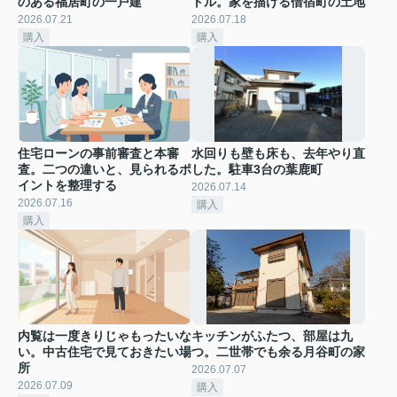
のある福居町の一戸建
トル。家を描ける借宿町の土地
2026.07.21
2026.07.18
購入
購入
住宅ローンの事前審査と本審
水回りも壁も床も、去年やり直
査。二つの違いと、見られるポ
した。駐車3台の葉鹿町
イントを整理する
2026.07.14
2026.07.16
購入
購入
内覧は一度きりじゃもったいな
キッチンがふたつ、部屋は九
い。中古住宅で見ておきたい場
つ。二世帯でも余る月谷町の家
所
2026.07.07
2026.07.09
購入