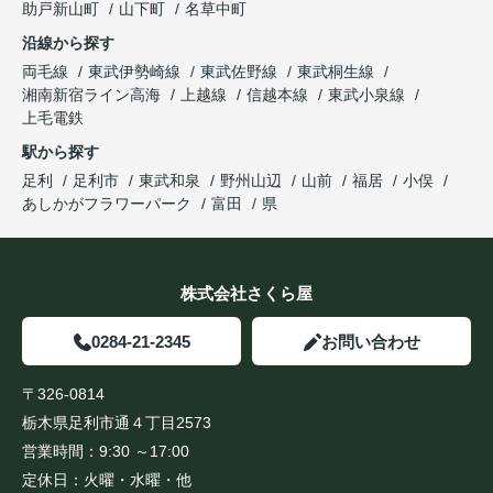
助戸新山町
山下町
名草中町
沿線から探す
両毛線
東武伊勢崎線
東武佐野線
東武桐生線
湘南新宿ライン高海
上越線
信越本線
東武小泉線
上毛電鉄
駅から探す
足利
足利市
東武和泉
野州山辺
山前
福居
小俣
あしかがフラワーパーク
富田
県
株式会社さくら屋
0284-21-2345
お問い合わせ
〒326-0814
栃木県足利市通４丁目2573
営業時間：
9:30 ～17:00
定休日：
火曜・水曜・他