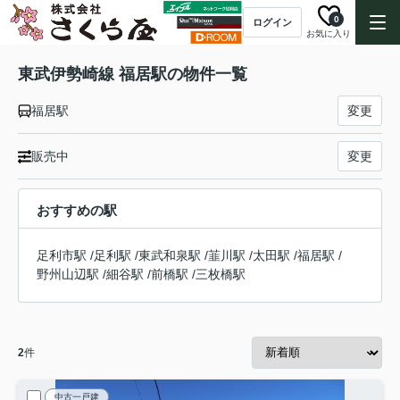
0
ログイン
お気に入り
東武伊勢崎線 福居駅の物件一覧
福居駅
変更
販売中
変更
おすすめの駅
足利市駅
/
足利駅
/
東武和泉駅
/
韮川駅
/
太田駅
/
福居駅
/
野州山辺駅
/
細谷駅
/
前橋駅
/
三枚橋駅
2
件
中古一戸建