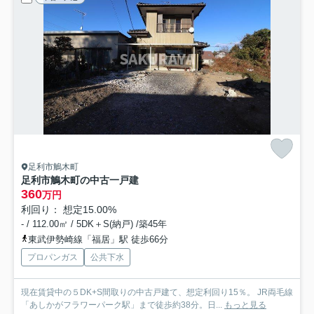
足利市鵤木町
足利市鵤木町の中古一戸建
360
万円
利回り： 想定15.00%
- / 112.00㎡ / 5DK＋S(納戸) /築45年
東武伊勢崎線「福居」駅 徒歩66分
プロパンガス
公共下水
現在賃貸中の５DK+S間取りの中古戸建て、想定利回り15％。 JR両毛線
「あしかがフラワーパーク駅」まで徒歩約38分。日...
もっと見る