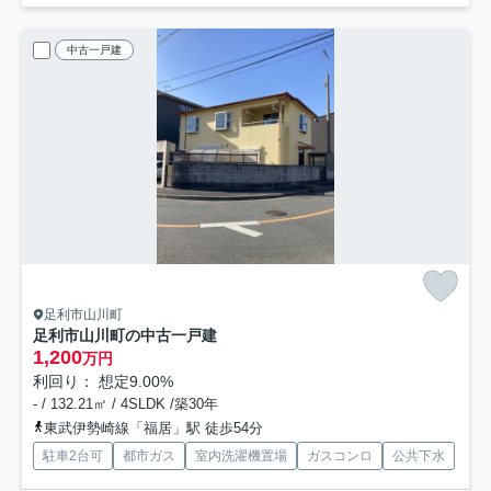
中古一戸建
足利市山川町
足利市山川町の中古一戸建
1,200
万円
利回り： 想定9.00%
- / 132.21㎡ / 4SLDK /築30年
東武伊勢崎線「福居」駅 徒歩54分
駐車2台可
都市ガス
室内洗濯機置場
ガスコンロ
公共下水