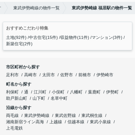
す
東武伊勢崎線の物件一覧
東武伊勢崎線 福居駅の物件一覧
おすすめこだわり特集
土地(92件)
中古住宅(15件)
収益物件(11件)
マンション(3件)
新築住宅(2件)
市区町村から探す
足利市
高崎市
太田市
佐野市
前橋市
伊勢崎市
町名から探す
利保町
通
江川町
小俣町
八幡町
葉鹿町
伊勢町
助戸新山町
山下町
名草中町
沿線から探す
両毛線
東武伊勢崎線
東武佐野線
東武桐生線
湘南新宿ライン高海
上越線
信越本線
東武小泉線
上毛電鉄