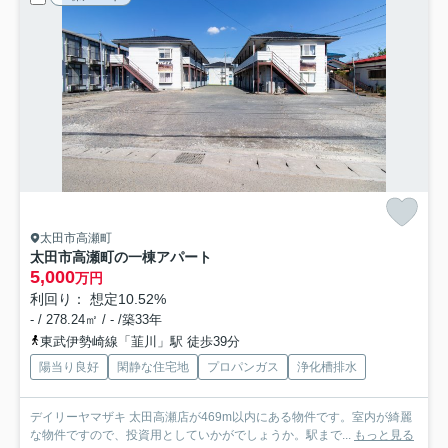
太田市高瀬町
太田市高瀬町の一棟アパート
5,000
万円
利回り： 想定10.52%
- / 278.24㎡ / - /築33年
東武伊勢崎線「韮川」駅 徒歩39分
陽当り良好
閑静な住宅地
プロパンガス
浄化槽排水
デイリーヤマザキ 太田高瀬店が469m以内にある物件です。室内が綺麗
な物件ですので、投資用としていかがでしょうか。駅まで...
もっと見る