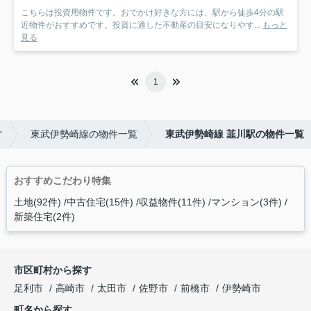
こちらは投資用物件です。おでかけ好きな方には、駅から徒歩4分の駅
近物件がおすすめです。投資に適した不動産の目安になりやす...
もっと
見る
1
す
東武伊勢崎線の物件一覧
東武伊勢崎線 韮川駅の物件一覧
おすすめこだわり特集
土地(92件)
中古住宅(15件)
収益物件(11件)
マンション(3件)
新築住宅(2件)
市区町村から探す
足利市
高崎市
太田市
佐野市
前橋市
伊勢崎市
町名から探す