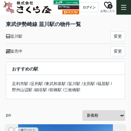
0
ログイン
お気に入り
東武伊勢崎線 韮川駅の物件一覧
韮川駅
変更
販売中
変更
おすすめの駅
足利市駅
/
足利駅
/
東武和泉駅
/
韮川駅
/
太田駅
/
福居駅
/
野州山辺駅
/
細谷駅
/
前橋駅
/
三枚橋駅
2
件
一棟アパート