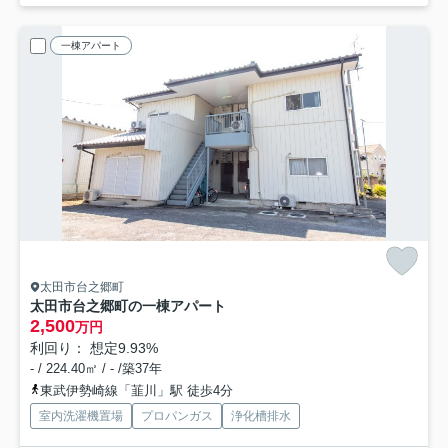
一棟アパート
太田市台之郷町
太田市台之郷町の一棟アパート
2,500
万円
利回り： 想定9.93%
- / 224.40㎡ / - /築37年
東武伊勢崎線「韮川」駅 徒歩4分
室内洗濯機置場
プロパンガス
浄化槽排水