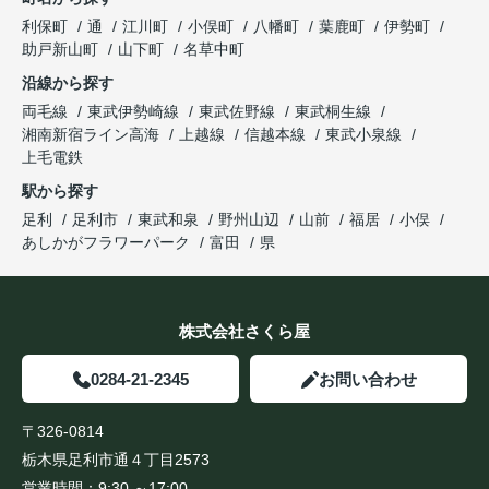
利保町
通
江川町
小俣町
八幡町
葉鹿町
伊勢町
助戸新山町
山下町
名草中町
沿線から探す
両毛線
東武伊勢崎線
東武佐野線
東武桐生線
湘南新宿ライン高海
上越線
信越本線
東武小泉線
上毛電鉄
駅から探す
足利
足利市
東武和泉
野州山辺
山前
福居
小俣
あしかがフラワーパーク
富田
県
株式会社さくら屋
0284-21-2345
お問い合わせ
〒326-0814
栃木県足利市通４丁目2573
営業時間：
9:30 ～17:00