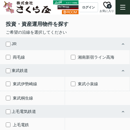
0
ログイン
お気に入り
投資・資産運用物件を探す
ご希望の沿線を選択してください
JR
両毛線
湘南新宿ライン高海
東武鉄道
東武伊勢崎線
東武小泉線
東武桐生線
上毛電気鉄道
上毛電鉄