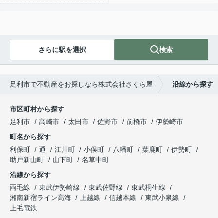
さらに駅を選択
検索
足利市で不動産をお探しなら株式会社さくら屋
沿線から探す
市区町村から探す
足利市
高崎市
太田市
佐野市
前橋市
伊勢崎市
町名から探す
利保町
通
江川町
小俣町
八幡町
葉鹿町
伊勢町
助戸新山町
山下町
名草中町
沿線から探す
両毛線
東武伊勢崎線
東武佐野線
東武桐生線
湘南新宿ライン高海
上越線
信越本線
東武小泉線
上毛電鉄