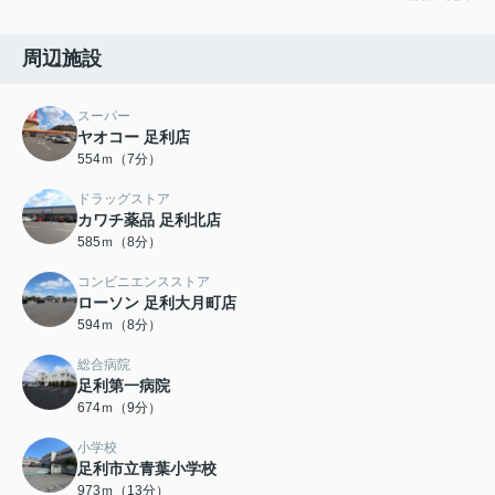
周辺施設
スーパー
ヤオコー 足利店
554ｍ（7分）
ドラッグストア
カワチ薬品 足利北店
585ｍ（8分）
コンビニエンスストア
ローソン 足利大月町店
594ｍ（8分）
総合病院
足利第一病院
674ｍ（9分）
小学校
足利市立青葉小学校
973ｍ（13分）