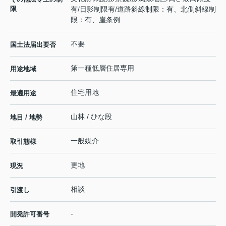
限
有/日影制限有/道路斜線制限：有、北側斜線制
限：有、崖条例
不要
国土法届出要否
第一種低層住居専用
用途地域
住宅用地
最適用途
山林 / ひな段
地目 / 地勢
一般媒介
取引態様
更地
現況
相談
引渡し
-
開発許可番号