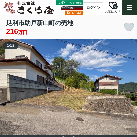
0
ログイン
お気に入り
足利市助戸新山町の売地
216
万円
1
/
12