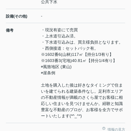
公共下水
-
設備(その他)
・現況有姿にて売買
備考
・上水道引込み済。
・下水道引込みは、買主様負担となります。
・西側接道：セットバック有。
※1602番6(山林)117㎡【持分1/3有り】
※1603番3(宅地)40.81㎡【持分1/4有り】
◉風致地区 (東山)
◉崖条例
土地を購入した後は好きなタイミングで住ま
いを建てられる建築条件なし。足利市エリア
の不動産情報が満載のさくら屋でお客様に相
応しい住まいを見つけませんか。経験と知識
豊富な不動産のプロが、お客様を全力でサポ
ートいたします(*^_^*)
情報の見方