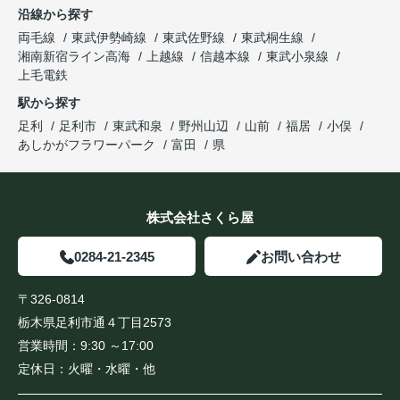
沿線から探す
両毛線
東武伊勢崎線
東武佐野線
東武桐生線
湘南新宿ライン高海
上越線
信越本線
東武小泉線
上毛電鉄
駅から探す
足利
足利市
東武和泉
野州山辺
山前
福居
小俣
あしかがフラワーパーク
富田
県
株式会社さくら屋
0284-21-2345
お問い合わせ
〒326-0814
栃木県足利市通４丁目2573
営業時間：
9:30 ～17:00
定休日：
火曜・水曜・他