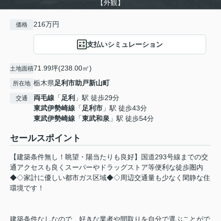
【外観】
216万円
価格
支払いシミュレーション
71.99坪(238.00㎡)
土地面積
栃木県
足利市
助戸新山町
所在地
両毛線
「
足利
」駅 徒歩29分
交通
東武伊勢崎線
「
足利市
」駅 徒歩43分
東武伊勢崎線
「
東武和泉
」駅 徒歩54分
セールスポイント
【建築条件無し！眺望・陽当たりも良好】国道293号線までの交
通アクセスも良くスーパーやドラッグストア等便利な徒歩圏内
◆◇家計に優しい都市ガス区域◆◇周辺交通量も少なく閑静な住
環境です！
建築条件なしなので、好きな業者や間取りを自分で選ぶことがで