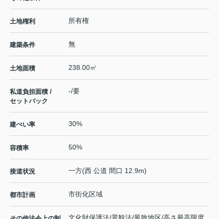
所有権
土地権利
無
建築条件
238.00㎡
土地面積
-/要
私道負担面積 /
セットバック
30%
建ぺい率
50%
容積率
一方(西 公道 間口 12.9m)
接道状況
市街化区域
都市計画
文化財保護法/景観法/風致地区/高さ最高限度
その他法令上の制