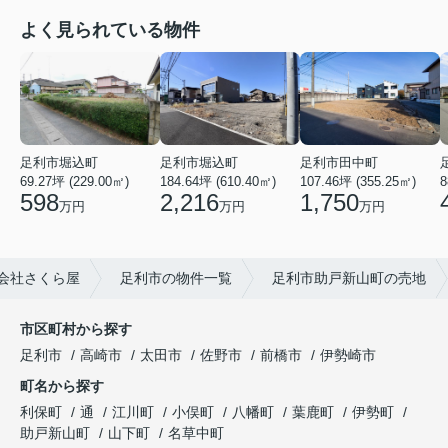
よく見られている物件
足利市堀込町
足利市堀込町
足利市田中町
69.27坪 (229.00㎡)
184.64坪 (610.40㎡)
107.46坪 (355.25㎡)
8
598
2,216
1,750
万円
万円
万円
会社さくら屋
足利市の物件一覧
足利市助戸新山町の売地
市区町村から探す
足利市
高崎市
太田市
佐野市
前橋市
伊勢崎市
町名から探す
利保町
通
江川町
小俣町
八幡町
葉鹿町
伊勢町
助戸新山町
山下町
名草中町