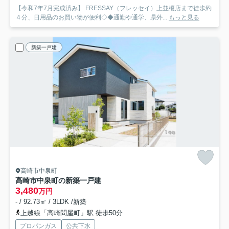
【令和7年7月完成済み】 FRESSAY（フレッセイ）上並榎店まで徒歩約
４分、日用品のお買い物が便利◇◆通勤や通学、県外...
もっと見る
新築一戸建
高崎市中泉町
高崎市中泉町の新築一戸建
3,480
万円
- / 92.73㎡ / 3LDK /新築
上越線「高崎問屋町」駅 徒歩50分
プロパンガス
公共下水