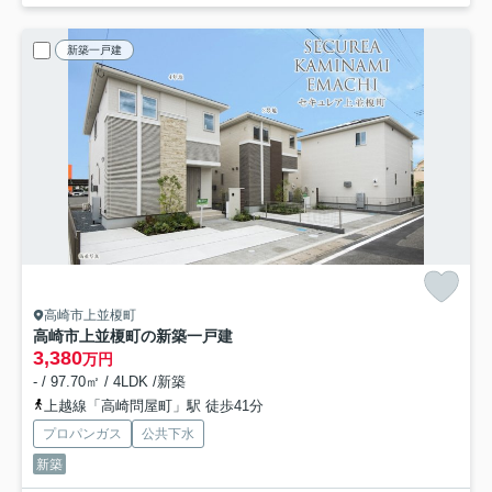
新築一戸建
高崎市上並榎町
高崎市上並榎町の新築一戸建
3,380
万円
- / 97.70㎡ / 4LDK /新築
上越線「高崎問屋町」駅 徒歩41分
プロパンガス
公共下水
新築