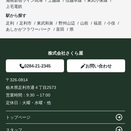
湘南新宿ライン高海
上越線
信越本線
東武小泉線
上毛電鉄
駅から探す
足利
足利市
東武和泉
野州山辺
山前
福居
小俣
あしかがフラワーパーク
富田
県
株式会社さくら屋
0284-21-2345
お問い合わせ
〒326-0814
栃木県足利市通４丁目2573
営業時間：
9:30 ～17:00
定休日：
火曜・水曜・他
トップページ
スタッフ