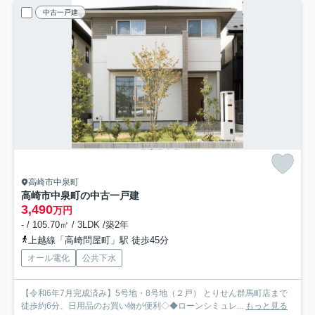
中古一戸建
高崎市中泉町
高崎市中泉町の中古一戸建
3,490
万円
- / 105.70㎡ / 3LDK /築2年
上越線「高崎問屋町」駅 徒歩45分
オール電化
公共下水
【令和6年7月完成済み】5号地・8号地（２戸） とりせん群馬町店まで
徒歩約6分、日用品のお買い物が便利◇◆ローンシミュレ...
もっと見る