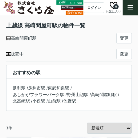
0
ログイン
お気に入り
上越線 高崎問屋町駅の物件一覧
高崎問屋町駅
変更
販売中
変更
おすすめの駅
足利駅
/
足利市駅
/
東武和泉駅
/
あしかがフラワーパーク駅
/
野州山辺駅
/
高崎問屋町駅
/
北高崎駅
/
小俣駅
/
山前駅
/
佐野駅
3
件