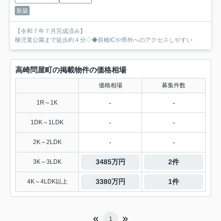
新築
【令和７年７月完成済み】
柳児童公園まで徒歩約４分◇◆前橋ICや県外へのアクセスしやすい
高崎問屋町の掲載物件の価格相場
価格相場
募集件数
-
-
1R～1K
-
-
1DK～1LDK
-
-
2K～2LDK
3485万円
2件
3K～3LDK
3380万円
1件
4K～4LDK以上
1