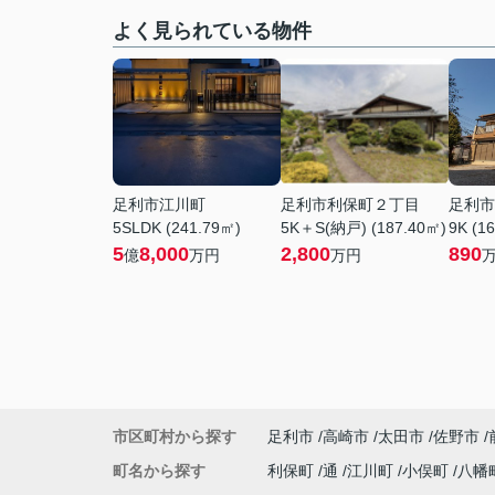
よく見られている物件
足利市江川町
足利市利保町２丁目
足利市
5SLDK (241.79㎡)
5K＋S(納戸) (187.40㎡)
9K (1
5
8,000
2,800
890
億
万円
万円
市区町村から探す
足利市
高崎市
太田市
佐野市
町名から探す
利保町
通
江川町
小俣町
八幡