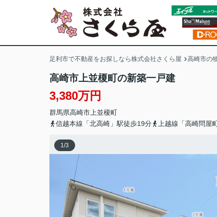
足利市で不動産をお探しなら株式会社さくら屋
高崎市の
高崎市上並榎町の新築一戸建
3,380万円
群馬県
高崎市
上並榎町
信越本線「北高崎」駅徒歩19分
上越線「高崎問屋町
1
/
3