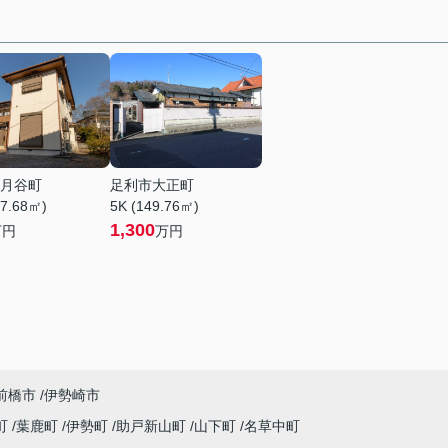
月谷町
足利市大正町
67.68㎡)
5K (149.76㎡)
1,300
万円
万円
前橋市
伊勢崎市
町
葉鹿町
伊勢町
助戸新山町
山下町
名草中町