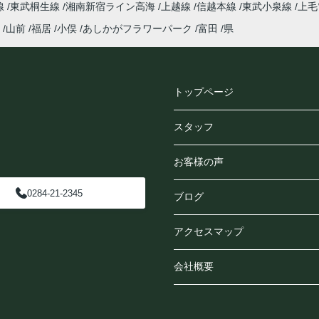
線
東武桐生線
湘南新宿ライン高海
上越線
信越本線
東武小泉線
上毛
山前
福居
小俣
あしかがフラワーパーク
富田
県
トップページ
スタッフ
お客様の声
0284-21-2345
ブログ
アクセスマップ
会社概要