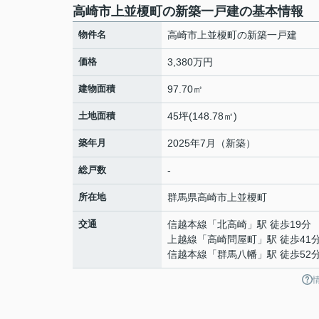
高崎市上並榎町の新築一戸建の基本情報
物件名
高崎市上並榎町の新築一戸建
価格
3,380万円
建物面積
97.70㎡
土地面積
45坪(148.78㎡)
築年月
2025年7月（新築）
総戸数
-
所在地
群馬県
高崎市
上並榎町
交通
信越本線
「
北高崎
」駅 徒歩19分
上越線
「
高崎問屋町
」駅 徒歩41
信越本線
「
群馬八幡
」駅 徒歩52