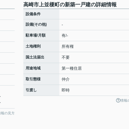
高崎市上並榎町の新築一戸建の詳細情報
設備条件
設備(その他)
-
駐車場/月額
有/-
土地権利
所有権
国土法届出
不要
用途地域
第一種住居
取引態様
仲介
引渡し
即時
分
情報
分
情報の見方