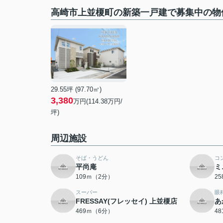
高崎市上並榎町の新築一戸建で募集中の物
29.55坪 (97.70㎡)
3,380
万円(114.38万円/
坪)
周辺施設
そば・うどん
コ
平尚庵
ミ
109ｍ（2分）
2
スーパー
眼
FRESSAY(フレッセイ) 上並榎店
あ
469ｍ（6分）
4