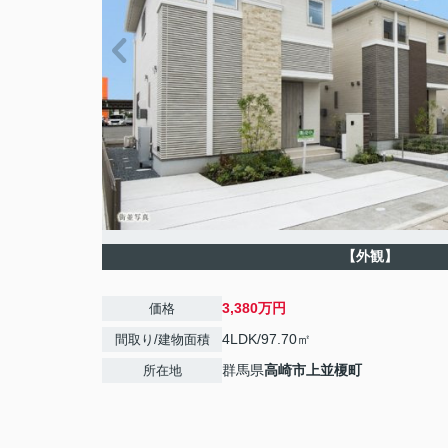
【外観】
3,380万円
価格
4LDK/97.70㎡
間取り/建物面積
群馬県
高崎市
上並榎町
所在地