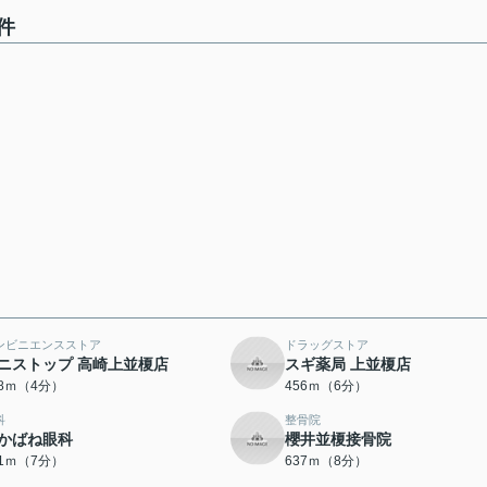
件
ンビニエンスストア
ドラッグストア
ニストップ 高崎上並榎店
スギ薬局 上並榎店
58ｍ（4分）
456ｍ（6分）
科
整骨院
かばね眼科
櫻井並榎接骨院
81ｍ（7分）
637ｍ（8分）