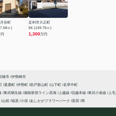
月谷町
足利市大正町
67.68㎡)
5K (149.76㎡)
1,300
万円
万円
前橋市
伊勢崎市
町
葉鹿町
伊勢町
助戸新山町
山下町
名草中町
線
東武桐生線
湘南新宿ライン高海
上越線
信越本線
東武小泉線
上毛
山前
福居
小俣
あしかがフラワーパーク
富田
県