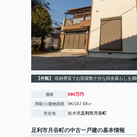
【外観】
収納豊富でお部屋数十分な田舎暮らしを満
890万円
価格
9K/167.68㎡
間取り/建物面積
栃木県
足利市
月谷町
所在地
足利市月谷町の中古一戸建の基本情報