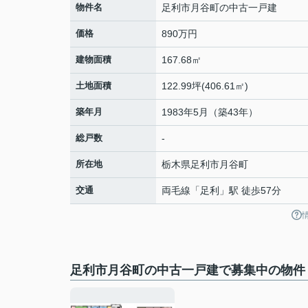
物件名
足利市月谷町の中古一戸建
価格
890万円
建物面積
167.68㎡
土地面積
122.99坪(406.61㎡)
築年月
1983年5月（築43年）
総戸数
-
所在地
栃木県
足利市
月谷町
交通
両毛線
「
足利
」駅 徒歩57分
足利市月谷町の中古一戸建で募集中の物件