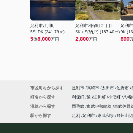
足利市江川町
足利市利保町２丁目
足利市
5SLDK (241.79㎡)
5K＋S(納戸) (187.40㎡)
9K (1
5
8,000
2,800
890
億
万円
万円
市区町村から探す
足利市
高崎市
太田市
佐野市
町名から探す
利保町
通
江川町
小俣町
八幡
沿線から探す
両毛線
東武伊勢崎線
東武佐野
駅から探す
足利
足利市
東武和泉
野州山辺