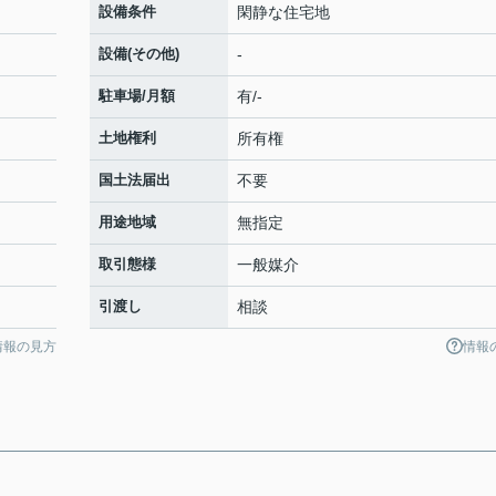
設備条件
閑静な住宅地
設備(その他)
-
駐車場/月額
有/-
土地権利
所有権
国土法届出
不要
用途地域
無指定
取引態様
一般媒介
引渡し
相談
情報の見方
情報