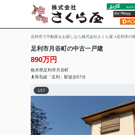
足利市で不動産をお探しなら株式会社さくら屋
足利市の
足利市月谷町の中古一戸建
890万円
栃木県
足利市
月谷町
両毛線「足利」駅徒歩57分
1
/
17