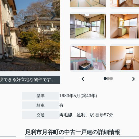
喫できる好立地な物件です。
1983年5月(築43年)
築年
有
駐車
両毛線
「
足利
」駅 徒歩57分
交通
足利市月谷町の中古一戸建の詳細情報