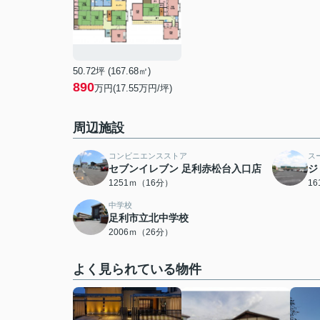
50.72坪 (167.68㎡)
890
万円(17.55万円/坪)
周辺施設
コンビニエンスストア
ス
セブンイレブン 足利赤松台入口店
ジ
1251ｍ（16分）
1
中学校
足利市立北中学校
2006ｍ（26分）
よく見られている物件