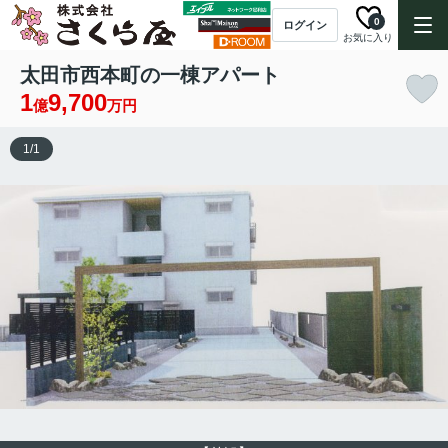
0
ログイン
お気に入り
太田市西本町の一棟アパート
1
9,700
億
万円
1
/
1