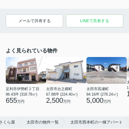
メールで共有する
LINEで共有する
よく見られている物件
1
足利市伊勢町２丁目
太田市台之郷町
太田市高瀬町
96.43坪 (318.78㎡)
67.88坪 (224.40㎡)
84.16坪 (278.24㎡)
655
2,500
5,000
万円
万円
万円
さくら屋
太田市の物件一覧
太田市西本町の一棟アパート