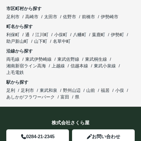
市区町村から探す
足利市
高崎市
太田市
佐野市
前橋市
伊勢崎市
町名から探す
利保町
通
江川町
小俣町
八幡町
葉鹿町
伊勢町
助戸新山町
山下町
名草中町
沿線から探す
両毛線
東武伊勢崎線
東武佐野線
東武桐生線
湘南新宿ライン高海
上越線
信越本線
東武小泉線
上毛電鉄
駅から探す
足利
足利市
東武和泉
野州山辺
山前
福居
小俣
あしかがフラワーパーク
富田
県
株式会社さくら屋
0284-21-2345
お問い合わせ