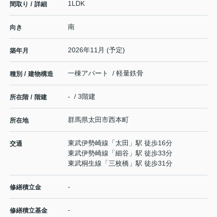
1LDK
間取り / 詳細
南
向き
2026年11月 (予定)
築年月
一棟アパート / 軽量鉄骨
種別 / 建物構造
- / 3階建
所在階 / 階建
群馬県
太田市
西本町
所在地
東武伊勢崎線
「
太田
」駅 徒歩16分
交通
東武伊勢崎線
「
細谷
」駅 徒歩33分
東武桐生線
「
三枚橋
」駅 徒歩31分
-
修繕積立金
-
修繕積立基金