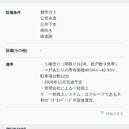
都市ガス
設備条件
公営水道
公共下水
南向き
南道路
-
設備(その他)
・１棟売り（間取り1LDK、総戸数９世帯）
備考
・ー戸あたりの専有面積40.04㎡~42.93㎡、
駐車場台数12台
・2026年11月完成予定
・管理会社による一括借上
※「一括借上システム」はグループである大
和ﾘﾋﾞﾝｸﾞｶﾝﾊﾟﾆｰｽﾞが直接運営。
情報の見方