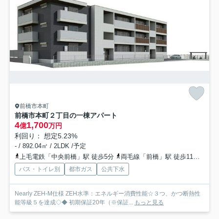
前橋市本町
前橋市本町２丁目の一棟アパート
4
1,700
億
万円
利回り： 想定5.23%
- / 892.04㎡ / 2LDK /予定
上毛電鉄「中央前橋」駅 徒歩5分
両毛線「前橋」駅 徒歩11分
上毛
バス・トイレ別
都市ガス
公共下水
Nearly ZEH-M仕様 ZEH水準：エネルギー消費性能☆３つ、かつ断熱性
能等級５を達成◇◆ 初期保証20年（※保証...
もっと見る