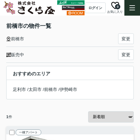
0
ログイン
お気に入り
前橋市の物件一覧
前橋市
変更
販売中
変更
おすすめのエリア
足利市
/
太田市
/
前橋市
/
伊勢崎市
1
件
一棟アパート