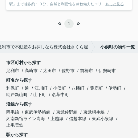
駅」まで徒歩約１０分、自然と利便性を兼ね備えたエリ...
もっと見る
1
足利市で不動産をお探しなら株式会社さくら屋
小俣町の物件一覧
市区町村から探す
足利市
高崎市
太田市
佐野市
前橋市
伊勢崎市
町名から探す
利保町
通
江川町
小俣町
八幡町
葉鹿町
伊勢町
助戸新山町
山下町
名草中町
沿線から探す
両毛線
東武伊勢崎線
東武佐野線
東武桐生線
湘南新宿ライン高海
上越線
信越本線
東武小泉線
上毛電鉄
駅から探す