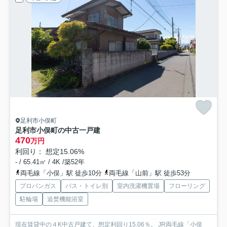
足利市小俣町
足利市小俣町の中古一戸建
470
万円
利回り： 想定15.06%
- / 65.41㎡ / 4K /築52年
両毛線「小俣」駅 徒歩10分
両毛線「山前」駅 徒歩53分
プロパンガス
バス・トイレ別
室内洗濯機置場
フローリング
駐輪場
追焚機能浴室
現在賃貸中の４K中古戸建て、想定利回り15.06％。 JR両毛線「小俣