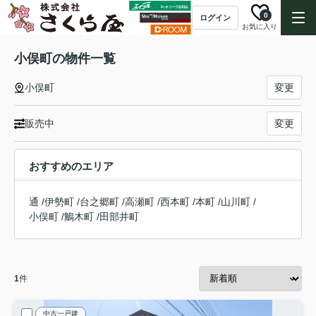
0
ログイン
お気に入り
小俣町の物件一覧
小俣町
変更
販売中
変更
おすすめのエリア
通
/
伊勢町
/
台之郷町
/
高瀬町
/
西本町
/
本町
/
山川町
/
小俣町
/
鵤木町
/
田部井町
1
件
中古一戸建