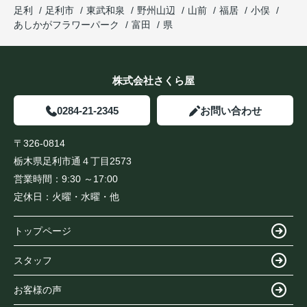
足利
足利市
東武和泉
野州山辺
山前
福居
小俣
あしかがフラワーパーク
富田
県
株式会社さくら屋
0284-21-2345
お問い合わせ
〒326-0814
栃木県足利市通４丁目2573
営業時間：
9:30 ～17:00
定休日：
火曜・水曜・他
トップページ
スタッフ
お客様の声