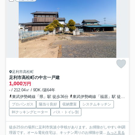
足利市高松町
足利市高松町の中古一戸建
1,000
万円
- / 212.04㎡ / 9DK /築64年
東武伊勢崎線「県」駅 徒歩36分
東武伊勢崎線「福居」駅 徒歩56分
プロパンガス
陽当り良好
収納豊富
システムキッチン
IHクッキングヒーター
バス・トイレ別
徒歩25分の場所に足利市筑波小学校があります。お掃除がしやすいIH調
理器です。オール電化住宅は、キッチン周りのお掃除が楽...
もっと見る