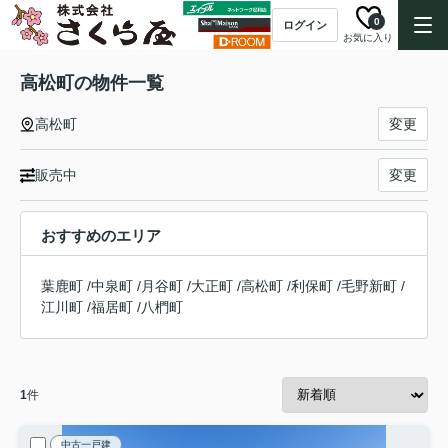
0
ログイン
お気に入り
高松町の物件一覧
高松町
変更
販売中
変更
おすすめのエリア
葉鹿町
/
中泉町
/
月谷町
/
大正町
/
高松町
/
利保町
/
毛野新町
/
江川町
/
福居町
/
八椚町
1
件
中古一戸建