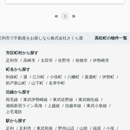
1
足利市で不動産をお探しなら株式会社さくら屋
高松町の物件一覧
市区町村から探す
足利市
高崎市
太田市
佐野市
前橋市
伊勢崎市
町名から探す
利保町
通
江川町
小俣町
八幡町
葉鹿町
伊勢町
助戸新山町
山下町
名草中町
沿線から探す
両毛線
東武伊勢崎線
東武佐野線
東武桐生線
湘南新宿ライン高海
上越線
信越本線
東武小泉線
上毛電鉄
駅から探す
足利
足利市
東武和泉
野州山辺
山前
福居
小俣