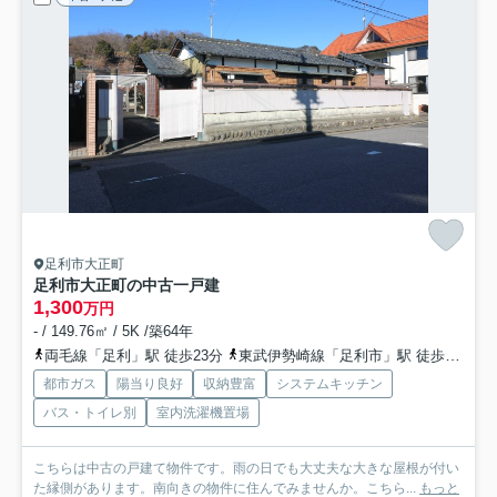
足利市大正町
足利市大正町の中古一戸建
1,300
万円
- / 149.76㎡ / 5K /築64年
両毛線「足利」駅 徒歩23分
東武伊勢崎線「足利市」駅 徒歩25分
都市ガス
陽当り良好
収納豊富
システムキッチン
バス・トイレ別
室内洗濯機置場
こちらは中古の戸建て物件です。雨の日でも大丈夫な大きな屋根が付い
た縁側があります。南向きの物件に住んでみませんか。こちら...
もっと