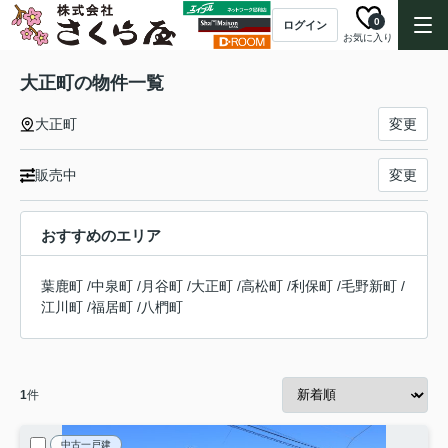
0
ログイン
お気に入り
大正町の物件一覧
大正町
変更
販売中
変更
おすすめのエリア
葉鹿町
/
中泉町
/
月谷町
/
大正町
/
高松町
/
利保町
/
毛野新町
/
江川町
/
福居町
/
八椚町
1
件
中古一戸建