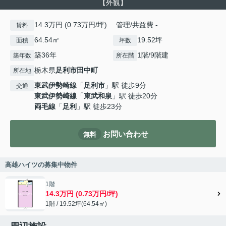
【外観】
14.3万円 (0.73万円/坪) 管理/共益費 -
賃料
64.54㎡
19.52坪
面積
坪数
築36年
1階/9階建
築年数
所在階
栃木県
足利市
田中町
所在地
東武伊勢崎線
「
足利市
」駅 徒歩9分
交通
東武伊勢崎線
「
東武和泉
」駅 徒歩20分
両毛線
「
足利
」駅 徒歩23分
お問い合わせ
無料
高雄ハイツの募集中物件
1階
14.3万円 (0.73万円/坪)
1階 / 19.52坪(64.54㎡)