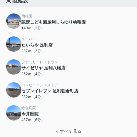
周辺施設
幼稚園
認定こども園足利しらゆり幼稚園
140ｍ（2分）
スーパー
たいらや 足利店
237ｍ（3分）
ファミリーレストラン
サイゼリヤ 足利八幡店
252ｍ（4分）
コンビニエンスストア
セブンイレブン 足利朝倉町店
282ｍ（4分）
総合病院
今井医院
437ｍ（6分）
すべて見る