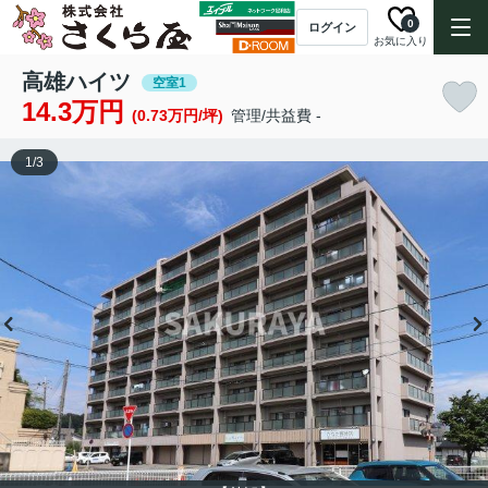
0
ログイン
お気に入り
高雄ハイツ
空室1
14.3万円
(0.73万円/坪)
管理/共益費 -
1
/
3