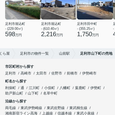
足利市堀込町
足利市堀込町
足利市田中町
- (229.00㎡)
- (610.40㎡)
- (355.25㎡)
-
598
2,216
1,750
万円
万円
万円
くら屋
足利市の物件一覧
山前駅
足利市山下町の売地
市区町村から探す
足利市
高崎市
太田市
佐野市
前橋市
伊勢崎市
町名から探す
利保町
通
江川町
小俣町
八幡町
葉鹿町
伊勢町
助戸新山町
山下町
名草中町
沿線から探す
両毛線
東武伊勢崎線
東武佐野線
東武桐生線
湘南新宿ライン高海
上越線
信越本線
東武小泉線