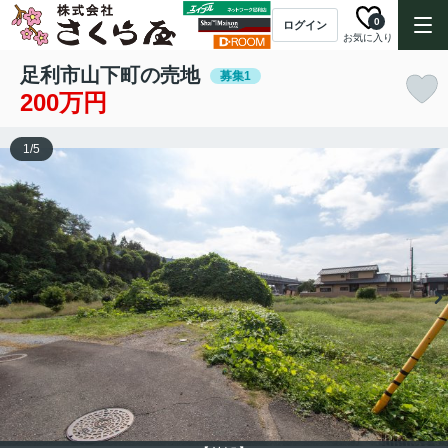
0
ログイン
お気に入り
足利市山下町の売地
募集1
200万円
1
/
5