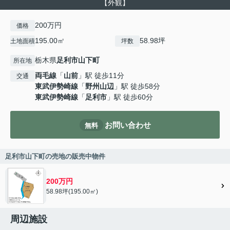
【外観】
200万円
価格
195.00㎡
58.98坪
土地面積
坪数
栃木県
足利市
山下町
所在地
両毛線
「
山前
」駅 徒歩11分
交通
東武伊勢崎線
「
野州山辺
」駅 徒歩58分
東武伊勢崎線
「
足利市
」駅 徒歩60分
お問い合わせ
無料
足利市山下町の売地の販売中物件
200万円
58.98坪(195.00㎡)
周辺施設