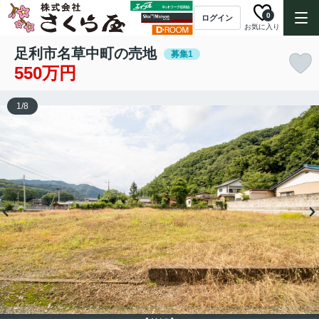
0
ログイン
お気に入り
足利市名草中町の売地
募集1
550万円
1
/
8