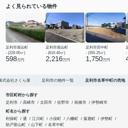
よく見られている物件
足利市堀込町
足利市堀込町
足利市田中町
- (229.00㎡)
- (610.40㎡)
- (355.25㎡)
-
598
2,216
1,750
万円
万円
万円
株式会社さくら屋
足利市の物件一覧
足利市名草中町の売地
市区町村から探す
足利市
高崎市
太田市
佐野市
前橋市
伊勢崎市
町名から探す
利保町
通
江川町
小俣町
八幡町
葉鹿町
伊勢町
助戸新山町
山下町
名草中町