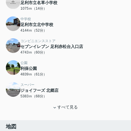
足利市立名草小学校
1075ｍ（14分）
中学校
足利市立北中学校
4144ｍ（52分）
コンビニエンスストア
セブンイレブン 足利赤松台入口店
4743ｍ（60分）
公園
利保公園
4839ｍ（61分）
スーパー
ジョイフーズ 北郷店
5383ｍ（68分）
すべて見る
地図