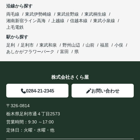
沿線から探す
両毛線
東武伊勢崎線
東武佐野線
東武桐生線
湘南新宿ライン高海
上越線
信越本線
東武小泉線
上毛電鉄
駅から探す
足利
足利市
東武和泉
野州山辺
山前
福居
小俣
あしかがフラワーパーク
富田
県
株式会社さくら屋
0284-21-2345
お問い合わせ
〒326-0814
栃木県足利市通４丁目2573
営業時間：
9:30 ～17:00
定休日：
火曜・水曜・他