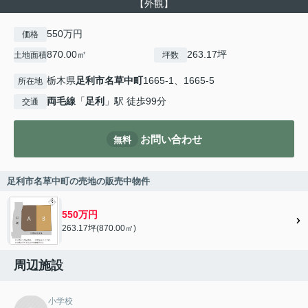
【外観】
550万円
価格
870.00㎡
263.17坪
土地面積
坪数
栃木県
足利市
名草中町
1665-1、1665-5
所在地
両毛線
「
足利
」駅 徒歩99分
交通
お問い合わせ
無料
足利市名草中町の売地の販売中物件
550万円
263.17坪(870.00㎡)
周辺施設
小学校