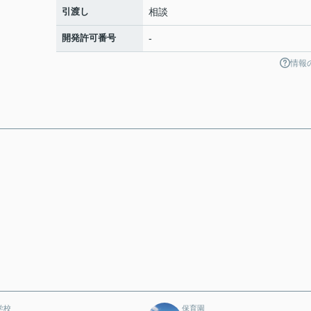
引渡し
相談
開発許可番号
-
情報
学校
保育園