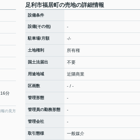
足利市福居町の売地の詳細情報
設備条件
設備(その他)
-
駐車場/月額
-/-
土地権利
所有権
国土法届出
不要
用途地域
近隣商業
区画数
- / -
16分
管理形態
-
管理員の勤務形態
-
情報の見方
管理会社
-
取引態様
一般媒介