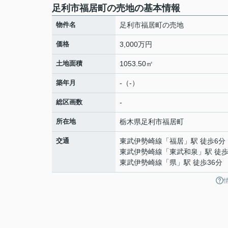
足利市福居町の売地の基本情報
物件名
足利市福居町の売地
価格
3,000万円
土地面積
1053.50㎡
築年月
-（-）
総区画数
-
所在地
栃木県
足利市
福居町
交通
東武伊勢崎線
「
福居
」駅 徒歩6分
東武伊勢崎線
「
東武和泉
」駅 徒歩
東武伊勢崎線
「
県
」駅 徒歩36分