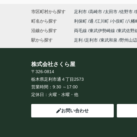
市区町村から探す
足利市
高崎市
太田市
佐野市
町名から探す
利保町
通
江川町
小俣町
八幡
沿線から探す
両毛線
東武伊勢崎線
東武佐野
駅から探す
足利
足利市
東武和泉
野州山辺
株式会社さくら屋
〒326-0814
栃木県足利市通４丁目2573
営業時間：
9:30 ～17:00
定休日：
火曜・水曜・他
お問い合わせ