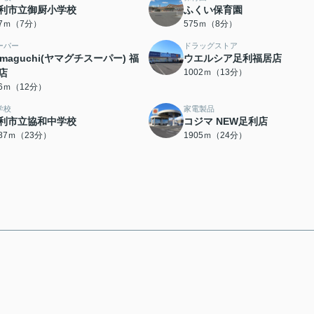
利市立御厨小学校
ふくい保育園
87ｍ（7分）
575ｍ（8分）
ーパー
ドラッグストア
amaguchi(ヤマグチスーパー) 福
ウエルシア足利福居店
店
1002ｍ（13分）
86ｍ（12分）
学校
家電製品
利市立協和中学校
コジマ NEW足利店
787ｍ（23分）
1905ｍ（24分）