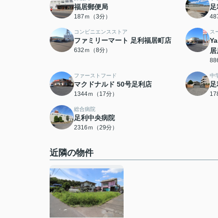
福居郵便局
足
187ｍ（3分）
4
コンビニエンスストア
ス
ファミリーマート 足利福居町店
Y
632ｍ（8分）
居
8
ファーストフード
中
マクドナルド 50号足利店
足
1344ｍ（17分）
1
総合病院
足利中央病院
2316ｍ（29分）
近隣の物件