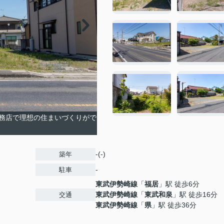
務店で理想の住まいづくりがで
-(-)
築年
-
駐車
東武伊勢崎線
「
福居
」駅 徒歩6分
東武伊勢崎線
「
東武和泉
」駅 徒歩16分
交通
東武伊勢崎線
「
県
」駅 徒歩36分