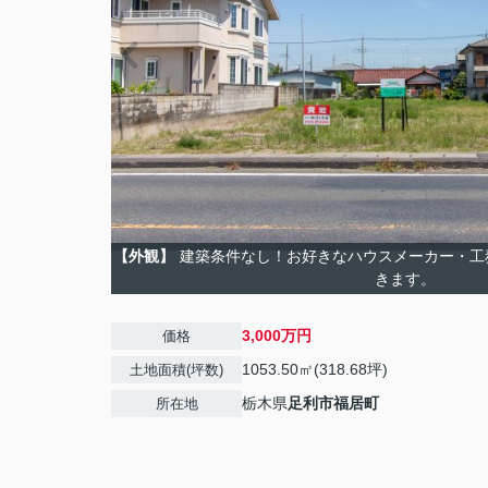
【外観】
建築条件なし！お好きなハウスメーカー・工
きます。
3,000万円
価格
1053.50㎡(318.68坪)
土地面積(坪数)
栃木県
足利市
福居町
所在地