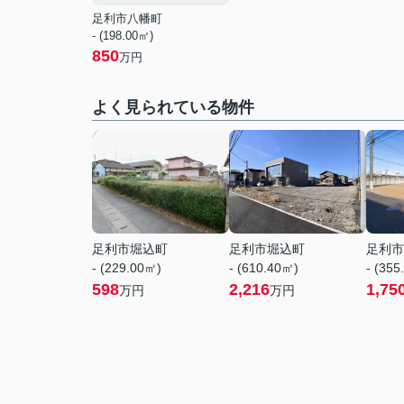
足利市八幡町
- (198.00㎡)
850
万円
よく見られている物件
足利市堀込町
足利市堀込町
足利市
- (229.00㎡)
- (610.40㎡)
- (355
598
2,216
1,75
万円
万円