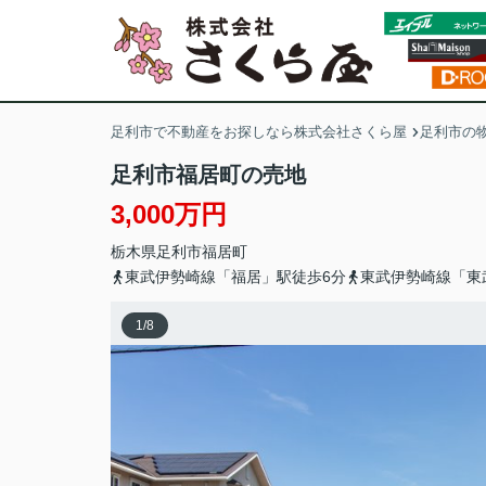
足利市で不動産をお探しなら株式会社さくら屋
足利市の
足利市福居町の売地
3,000万円
栃木県
足利市
福居町
東武伊勢崎線「福居」駅徒歩6分
東武伊勢崎線「東
1
/
8