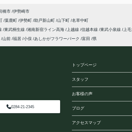
前橋市
伊勢崎市
町
葉鹿町
伊勢町
助戸新山町
山下町
名草中町
線
東武桐生線
湘南新宿ライン高海
上越線
信越本線
東武小泉線
上毛
山前
福居
小俣
あしかがフラワーパーク
富田
県
トップページ
スタッフ
お客様の声
0284-21-2345
ブログ
アクセスマップ