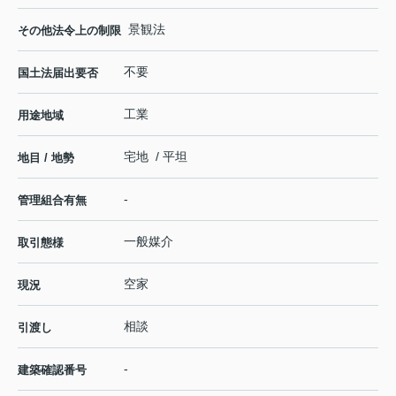
景観法
その他法令上の制限
不要
国土法届出要否
工業
用途地域
宅地 / 平坦
地目 / 地勢
-
管理組合有無
一般媒介
取引態様
空家
現況
相談
引渡し
-
建築確認番号