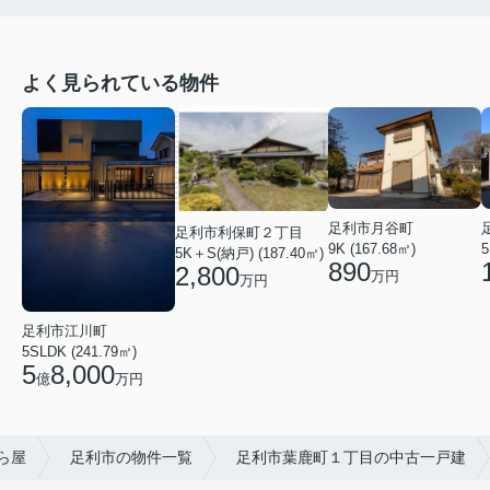
よく見られている物件
足利市月谷町
足利市利保町２丁目
9K (167.68㎡)
5
5K＋S(納戸) (187.40㎡)
890
2,800
万円
万円
足利市江川町
5SLDK (241.79㎡)
5
8,000
億
万円
ら屋
足利市の物件一覧
足利市葉鹿町１丁目の中古一戸建