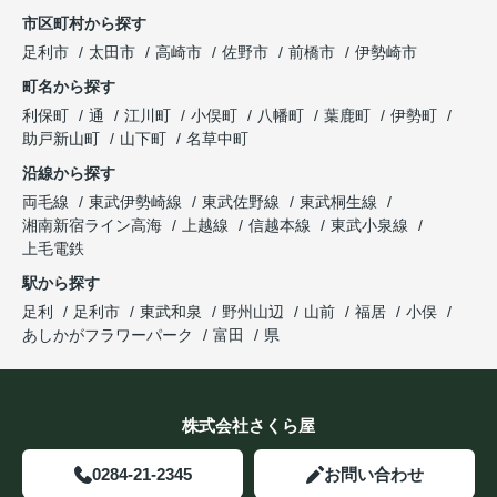
市区町村から探す
足利市
太田市
高崎市
佐野市
前橋市
伊勢崎市
町名から探す
利保町
通
江川町
小俣町
八幡町
葉鹿町
伊勢町
助戸新山町
山下町
名草中町
沿線から探す
両毛線
東武伊勢崎線
東武佐野線
東武桐生線
湘南新宿ライン高海
上越線
信越本線
東武小泉線
上毛電鉄
駅から探す
足利
足利市
東武和泉
野州山辺
山前
福居
小俣
あしかがフラワーパーク
富田
県
株式会社さくら屋
0284-21-2345
お問い合わせ