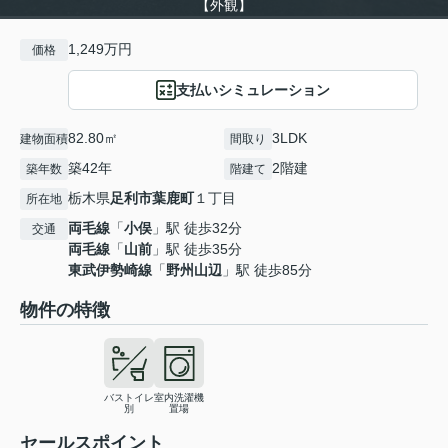
【外観】
1,249万円
価格
支払いシミュレーション
82.80㎡
3LDK
建物面積
間取り
築42年
2階建
築年数
階建て
栃木県
足利市
葉鹿町
１丁目
所在地
両毛線
「
小俣
」駅 徒歩32分
交通
両毛線
「
山前
」駅 徒歩35分
東武伊勢崎線
「
野州山辺
」駅 徒歩85分
物件の特徴
バストイレ
室内洗濯機
別
置場
セールスポイント