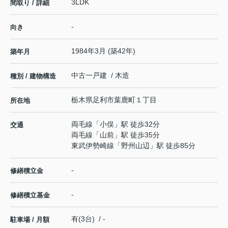
3LDK
間取り / 詳細
-
向き
1984年3月 (築42年)
築年月
中古一戸建 / 木造
種別 / 建物構造
栃木県
足利市
葉鹿町
１丁目
所在地
両毛線
「
小俣
」駅 徒歩32分
交通
両毛線
「
山前
」駅 徒歩35分
東武伊勢崎線
「
野州山辺
」駅 徒歩85分
-
修繕積立金
-
修繕積立基金
有(3台) / -
駐車場 / 月額