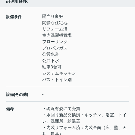
詳細情報
陽当り良好
設備条件
閑静な住宅地
リフォーム済
室内洗濯機置場
フローリング
プロパンガス
公営水道
公共下水
駐車3台可
システムキッチン
バス・トイレ別
-
設備(その他)
・現況有姿にて売買
備考
・水回り新品交換済：キッチン、浴室、トイ
レ、洗面所、給湯器
・内装リフォーム済：内装全面（床、壁、天
井、建具）