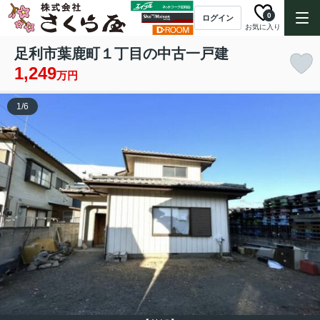
0
ログイン
お気に入り
足利市葉鹿町１丁目の中古一戸建
1,249
万円
1
/
6