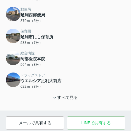
郵便局
足利西郵便局
379ｍ（5分）
保育園
足利市にし保育所
533ｍ（7分）
総合病院
阿部医院本院
564ｍ（8分）
ドラッグストア
ウエルシア足利大前店
622ｍ（8分）
すべて見る
メールで共有する
LINEで共有する