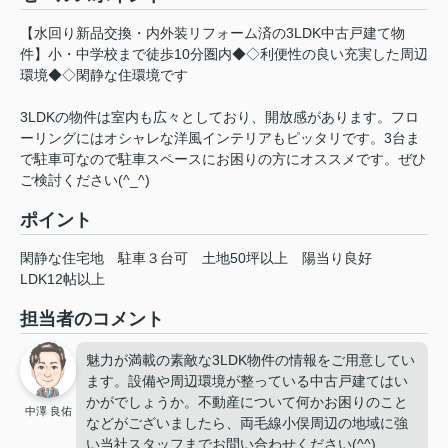
【水回り新品交換・内外装リフォーム済の3LDK中古戸建て物
件】小・中学校まで徒歩10分圏内◆◇利便性の良い充実した周辺
環境◆◇閑静な住環境です
3LDKの物件は室内も広々としており、開放感があります。フロ
ーリングにはオシャレな洋風インテリアもピッタリです。3台ま
で駐車可なので駐車スペースにお困りの方にオススメです。ぜひ
ご検討ください(^_^)
ポイント
閑静な住宅地
駐車３台可
土地50坪以上
陽当り良好
LDK12帖以上
担当者のコメント
魅力が満載の素敵な3LDK物件の情報をご用意してい
ます。設備や周辺環境が整っている中古戸建てはい
かがでしょうか。不動産について何かお困りのこと
中澤 良佑
などがございましたら、両毛線小俣周辺の地域に強
い当社スタッフまでお問い合わせください(^^)