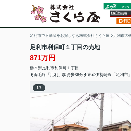
足利市で不動産をお探しなら株式会社さくら屋
足利市の
足利市利保町１丁目の売地
871万円
栃木県
足利市
利保町
１丁目
両毛線「足利」駅徒歩36分
東武伊勢崎線「足利市」
1
/
7