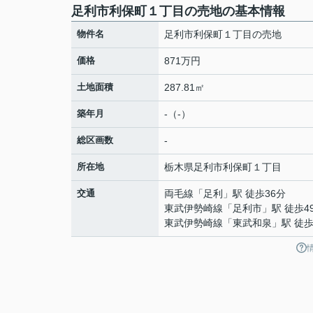
足利市利保町１丁目の売地の基本情報
物件名
足利市利保町１丁目の売地
価格
871万円
土地面積
287.81㎡
築年月
-（-）
総区画数
-
所在地
栃木県
足利市
利保町
１丁目
交通
両毛線
「
足利
」駅 徒歩36分
東武伊勢崎線
「
足利市
」駅 徒歩4
東武伊勢崎線
「
東武和泉
」駅 徒歩