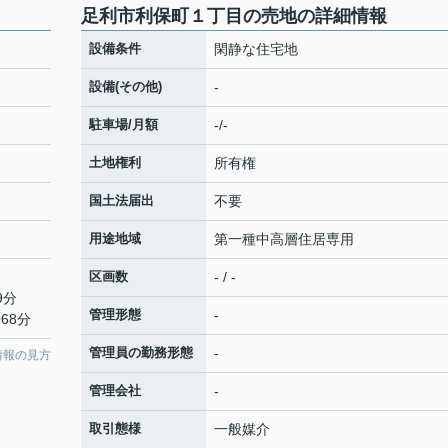
足利市利保町１丁目の売地の詳細情報
設備条件
閑静な住宅地
設備(その他)
-
駐車場/月額
-/-
土地権利
所有権
国土法届出
不要
用途地域
第一種中高層住居専用
区画数
- / -
9分
管理形態
-
68分
管理員の勤務形態
-
情報の見方
管理会社
-
取引態様
一般媒介