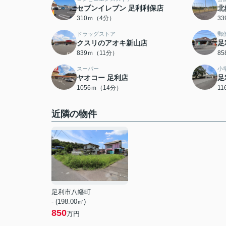
セブンイレブン 足利利保店
北
310ｍ（4分）
3
ドラッグストア
郵
クスリのアオキ新山店
足
839ｍ（11分）
8
スーパー
小
ヤオコー 足利店
足
1056ｍ（14分）
1
近隣の物件
足利市八幡町
- (198.00㎡)
850
万円