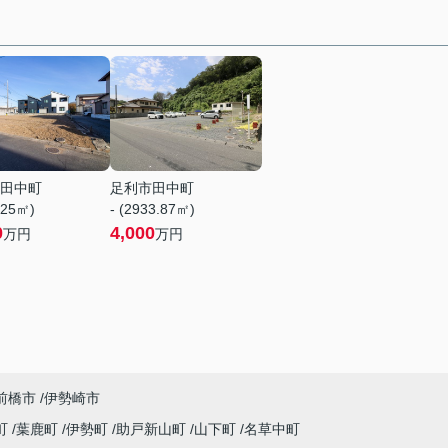
田中町
足利市田中町
.25㎡)
- (2933.87㎡)
0
4,000
万円
万円
前橋市
伊勢崎市
町
葉鹿町
伊勢町
助戸新山町
山下町
名草中町