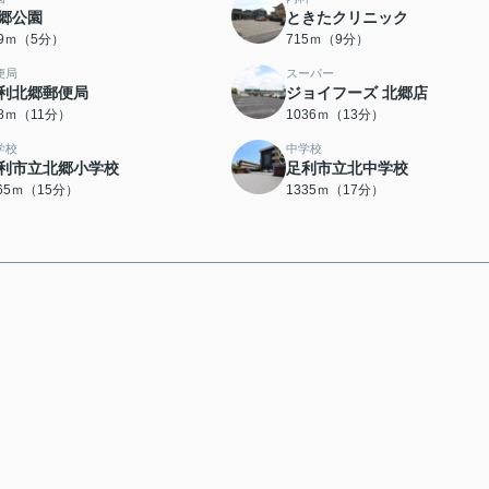
郷公園
ときたクリニック
39ｍ（5分）
715ｍ（9分）
便局
スーパー
利北郷郵便局
ジョイフーズ 北郷店
58ｍ（11分）
1036ｍ（13分）
学校
中学校
利市立北郷小学校
足利市立北中学校
165ｍ（15分）
1335ｍ（17分）