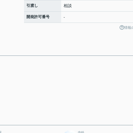
引渡し
相談
開発許可番号
-
情報
園
内科