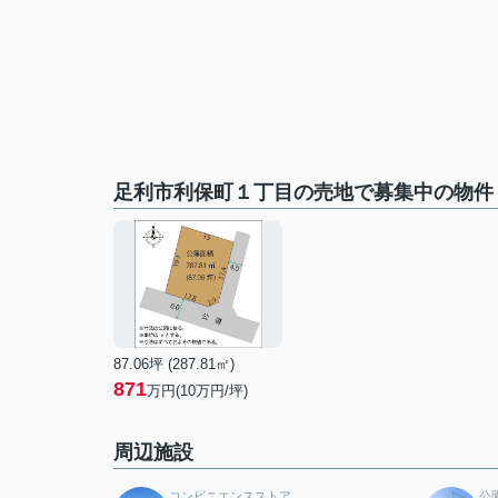
足利市利保町１丁目の売地で募集中の物件
87.06坪 (287.81㎡)
871
万円(10万円/坪)
周辺施設
コンビニエンスストア
公