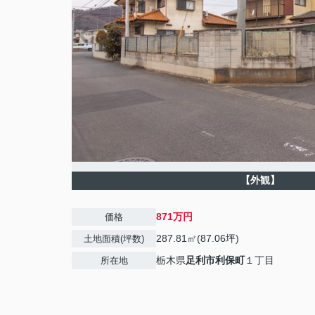
【外観】
871万円
価格
287.81㎡(87.06坪)
土地面積(坪数)
栃木県
足利市
利保町
１丁目
所在地