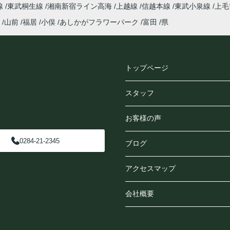
線
東武桐生線
湘南新宿ライン高海
上越線
信越本線
東武小泉線
上毛
山前
福居
小俣
あしかがフラワーパーク
富田
県
トップページ
スタッフ
お客様の声
0284-21-2345
ブログ
アクセスマップ
会社概要