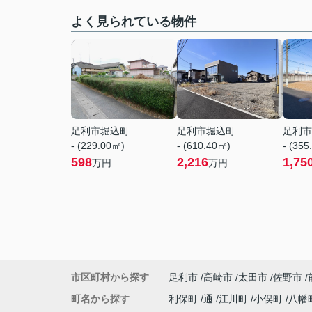
よく見られている物件
足利市堀込町
足利市堀込町
足利市
- (229.00㎡)
- (610.40㎡)
- (355
598
2,216
1,75
万円
万円
市区町村から探す
足利市
高崎市
太田市
佐野市
町名から探す
利保町
通
江川町
小俣町
八幡