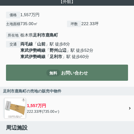
【外観】
1,557万円
価格
735.00㎡
222.33坪
土地面積
坪数
栃木県
足利市
鹿島町
所在地
両毛線
「
山前
」駅 徒歩8分
交通
東武伊勢崎線
「
野州山辺
」駅 徒歩52分
東武伊勢崎線
「
足利市
」駅 徒歩60分
お問い合わせ
無料
足利市鹿島町の売地の販売中物件
1,557万円
222.33坪(735.00㎡)
周辺施設