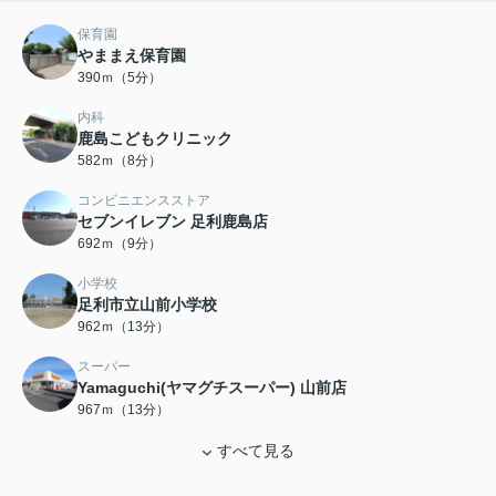
保育園
やままえ保育園
390ｍ（5分）
内科
鹿島こどもクリニック
582ｍ（8分）
コンビニエンスストア
セブンイレブン 足利鹿島店
692ｍ（9分）
小学校
足利市立山前小学校
962ｍ（13分）
スーパー
Yamaguchi(ヤマグチスーパー) 山前店
967ｍ（13分）
すべて見る