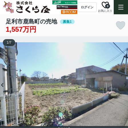
0
ログイン
お気に入り
足利市鹿島町の売地
募集1
1,557万円
1
/
7