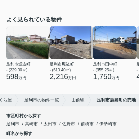
よく見られている物件
足利市堀込町
足利市堀込町
足利市田中町
- (229.00㎡)
- (610.40㎡)
- (355.25㎡)
-
598
2,216
1,750
万円
万円
万円
くら屋
足利市の物件一覧
山前駅
足利市鹿島町の売地
市区町村から探す
足利市
高崎市
太田市
佐野市
前橋市
伊勢崎市
町名から探す