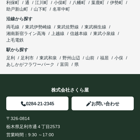
利保町
通
江川町
小俣町
八幡町
葉鹿町
伊勢町
助戸新山町
山下町
名草中町
沿線から探す
両毛線
東武伊勢崎線
東武佐野線
東武桐生線
湘南新宿ライン高海
上越線
信越本線
東武小泉線
上毛電鉄
駅から探す
足利
足利市
東武和泉
野州山辺
山前
福居
小俣
あしかがフラワーパーク
富田
県
株式会社さくら屋
0284-21-2345
お問い合わせ
〒326-0814
栃木県足利市通４丁目2573
営業時間：
9:30 ～17:00